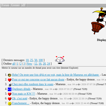
Forum
Grenier
xIF
Display
[ Derniers messages:
10
,
25
,
50
,
100
]
[ Outline
all
|
1
|
2
|
3
|
New
:
12
,
16
,
20
,
24
]
Mettre le curseur sur un numéro de thread pour avoir son titre (Internet Explorer)
1.
Hehe! On teste une fois déjà et on voit, mais la liste de Marneus est alléchante.
- Lau
2.
Pour ce qui me concerne ça ne fait aucun doute
- Emlyn, the happy demon
, mar. 04 
3.
Chez moi elles tombent dans le spam
- Marneus
, mar. 04 ao�t 2026 07:07:58
(Thread 7
4.
Quelques détails
- Marneus
, mar. 04 ao�t 2026 07:01:27
(Thread 7539)
5.
Non mais ce KW !!!
- Marneus
, mar. 04 ao�t 2026 06:50:44
(Thread 7539)
6.
Ok, c'est noté
- Emlyn, the happy demon
, lun. 03 ao�t 2026 22:50:14
(Thread 7539)
7.
Franchement ...
- Emlyn, the happy demon
, lun. 03 ao�t 2026 22:44:49
(Thread 7538)