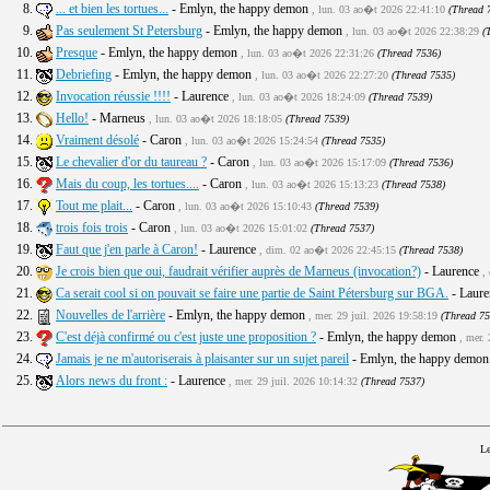
8.
... et bien les tortues...
- Emlyn, the happy demon
, lun. 03 ao�t 2026 22:41:10
(Thread 
9.
Pas seulement St Petersburg
- Emlyn, the happy demon
, lun. 03 ao�t 2026 22:38:29
(
10.
Presque
- Emlyn, the happy demon
, lun. 03 ao�t 2026 22:31:26
(Thread 7536)
11.
Debriefing
- Emlyn, the happy demon
, lun. 03 ao�t 2026 22:27:20
(Thread 7535)
12.
Invocation réussie !!!!
- Laurence
, lun. 03 ao�t 2026 18:24:09
(Thread 7539)
13.
Hello!
- Marneus
, lun. 03 ao�t 2026 18:18:05
(Thread 7539)
14.
Vraiment désolé
- Caron
, lun. 03 ao�t 2026 15:24:54
(Thread 7535)
15.
Le chevalier d'or du taureau ?
- Caron
, lun. 03 ao�t 2026 15:17:09
(Thread 7536)
16.
Mais du coup, les tortues....
- Caron
, lun. 03 ao�t 2026 15:13:23
(Thread 7538)
17.
Tout me plait...
- Caron
, lun. 03 ao�t 2026 15:10:43
(Thread 7539)
18.
trois fois trois
- Caron
, lun. 03 ao�t 2026 15:01:02
(Thread 7537)
19.
Faut que j'en parle à Caron!
- Laurence
, dim. 02 ao�t 2026 22:45:15
(Thread 7538)
20.
Je crois bien que oui, faudrait vérifier auprès de Marneus (invocation?)
- Laurence
,
21.
Ca serait cool si on pouvait se faire une partie de Saint Pétersburg sur BGA.
- Laur
22.
Nouvelles de l'arrière
- Emlyn, the happy demon
, mer. 29 juil. 2026 19:58:19
(Thread 75
23.
C'est déjà confirmé ou c'est juste une proposition ?
- Emlyn, the happy demon
, mer.
24.
Jamais je ne m'autoriserais à plaisanter sur un sujet pareil
- Emlyn, the happy demo
25.
Alors news du front :
- Laurence
, mer. 29 juil. 2026 10:14:32
(Thread 7537)
Le