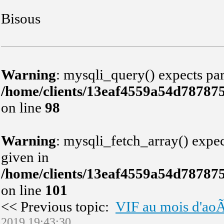
Bisous
Warning
: mysqli_query() expects par
/home/clients/13eaf4559a54d78787
on line
98
Warning
: mysqli_fetch_array() expec
given in
/home/clients/13eaf4559a54d78787
on line
101
<< Previous topic:
VIF au mois d'aoÃ»
2019 19:43:30