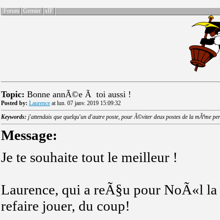
Forum
Grenier
xIF
Topic:
Bonne annÃ©e Ã toi aussi !
Posted by:
Laurence
at lun. 07 janv. 2019 15:09:32
Keywords:
j'attendais que quelqu'un d'autre poste, pour Ã©viter deux postes de la mÃªme per
Message:
Je te souhaite tout le meilleur !
Laurence, qui a reÃ§u pour NoÃ«l la v
refaire jouer, du coup!